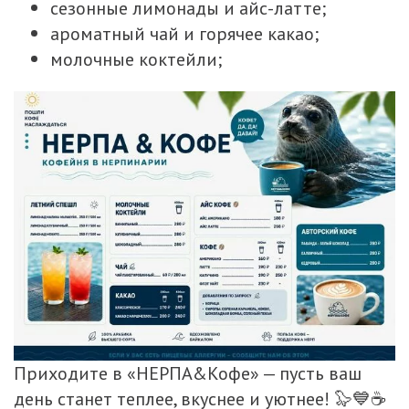
сезонные лимонады и айс-латте;
ароматный чай и горячее какао;
молочные коктейли;
Приходите в «НЕРПА&Кофе» — пусть ваш
день станет теплее, вкуснее и уютнее! 🦭💙☕️