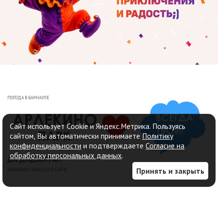
ПОГОДА В БАРНАУЛЕ
Сайт использует Cookie и Яндекс.Метрика. Пользуясь
сайтом, Вы автоматически принимаете
Политику
конфиденциальности
и подтверждаете
Согласие на
обработку персональных данных
.
ДА ДИДЖИТАЛ
Принять и закрыть
РАЗРАБОТКА БРЕНДА И САЙТА