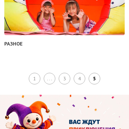
РАЗНОЕ
1
. . .
3
4
5