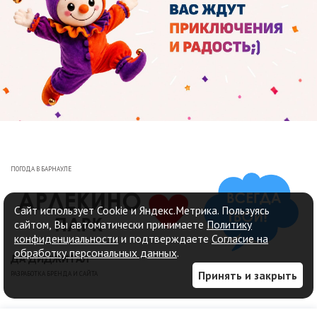
ПОГОДА В БАРНАУЛЕ
Сайт использует Cookie и Яндекс.Метрика. Пользуясь
сайтом, Вы автоматически принимаете
Политику
конфиденциальности
и подтверждаете
Согласие на
обработку персональных данных
.
ДА ДИДЖИТАЛ
Принять и закрыть
РАЗРАБОТКА БРЕНДА И САЙТА