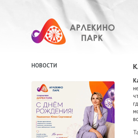
НОВОСТИ
К
К
н
ч
г
м
в
Т